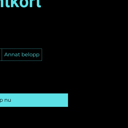
ntkort
Annat belopp
p nu