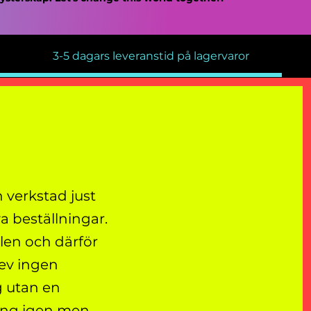
3-5 dagars leveranstid på lagervaror
 verkstad just
a beställningar.
elen och därför
lev ingen
g utan en
gång igen men