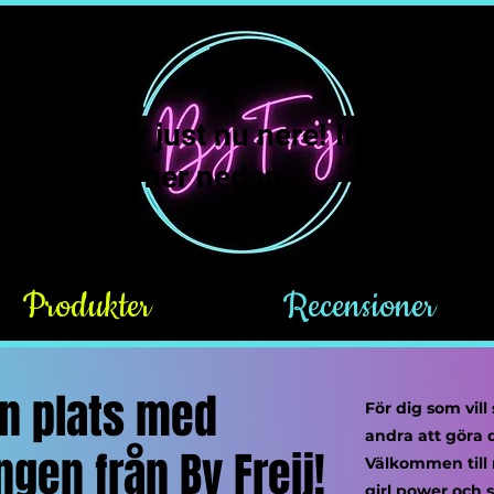
Freij ligger just nu nere! Inga nya b
 emot. Läs mer nedan
Produkter
Recensioner
in plats med
För dig som vill 
andra att göra
gen från By Freij!
Välkommen till
girl power och 