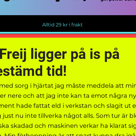
Alltid 29 kr i frakt
Freij ligger på is på
stämd tid!
 med sorg i hjärtat jag måste meddela att min
er nere och att jag inte kan ta emot några ny
ment hade fattat eld i verkstan och slagit ut 
 just nu inte tillverka något alls. Som tur är b
ka skadad och maskinen verkar ha klarat si
. Min förhoppning är att snart kunna dra i