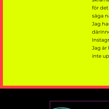
för det
säga nå
Jag ha
därinne
Instag
Jag är 
inte u