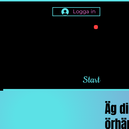
Logga in
OBS! By 
kan tas
Start
Äg d
örhän