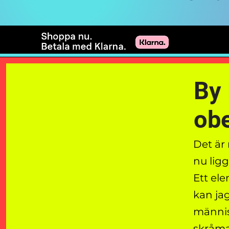
By 
obe
Det är
nu ligg
Ett ele
kan jag
männis
skråma