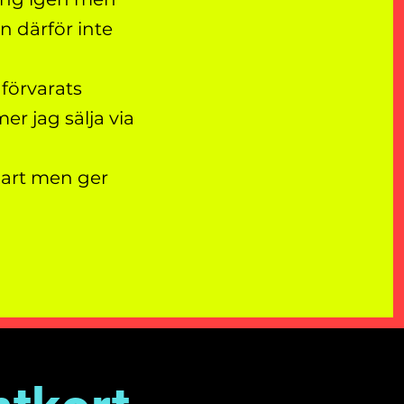
n därför inte
förvarats
r jag sälja via
klart men ger