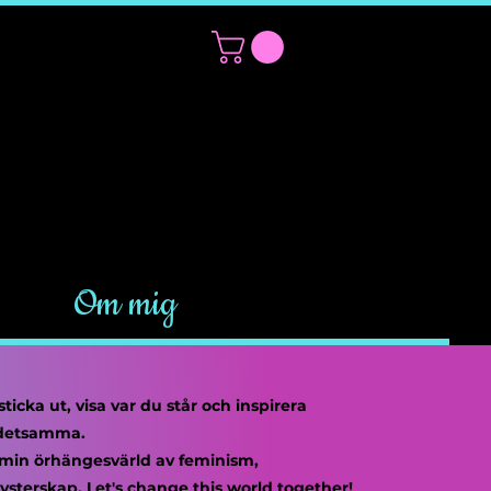
eställningar
Om mig
sticka ut, visa var du står och inspirera
 detsamma.
 min örhängesvärld av feminism,
systerskap.
Let's change this world together!