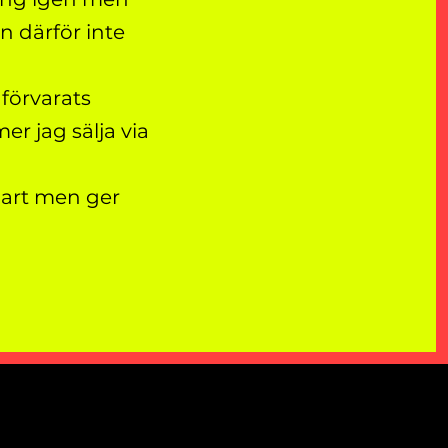
n därför inte
förvarats
r jag sälja via
klart men ger