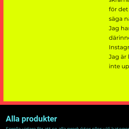
för det
säga nå
Jag ha
därinne
Instag
Jag är 
inte u
Hem
All Products
Alla produkter
Scrolla vidare för att se alla produkter eller välj kate