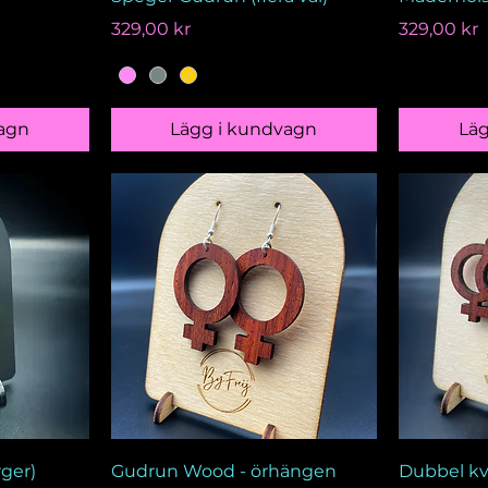
Pris
Pris
329,00 kr
329,00 kr
agn
Lägg i kundvagn
Lä
rger)
Gudrun Wood - örhängen
Dubbel k