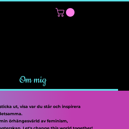
eställningar
Om mig
sticka ut, visa var du står och inspirera
 detsamma.
 min örhängesvärld av feminism,
systerskap.
Let's change this world together!