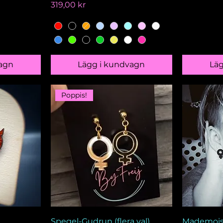
Pris
319,00 kr
agn
Lägg i kundvagn
Lä
Poppis!
Spegel-Gudrun (flera val)
Mademois