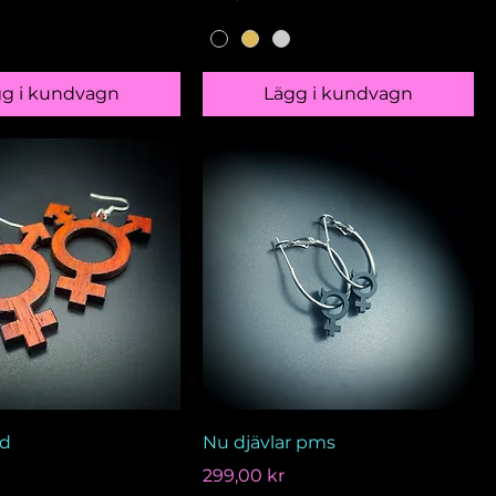
gg i kundvagn
Lägg i kundvagn
od
Nu djävlar pms
Pris
299,00 kr