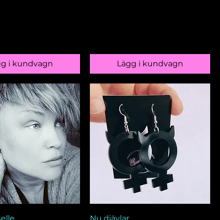
gg i kundvagn
Lägg i kundvagn
elle
Nu djävlar