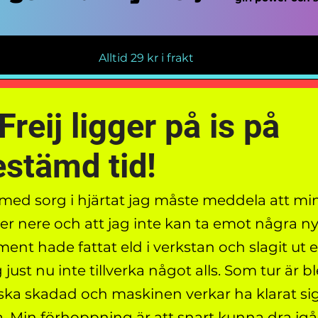
Alltid 29 kr i frakt
Freij ligger på is på
stämd tid!
 med sorg i hjärtat jag måste meddela att min
er nere och att jag inte kan ta emot några ny
ment hade fattat eld i verkstan och slagit ut 
 just nu inte tillverka något alls. Som tur är b
ka skadad och maskinen verkar ha klarat si
. Min förhoppning är att snart kunna dra i