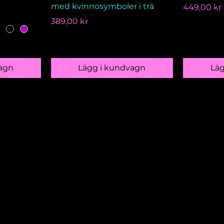
med kvinnosymboler i trä
Pris
449,00 kr
Pris
389,00 kr
agn
Lägg i kundvagn
Lä