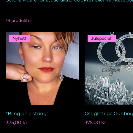
19 produkter
Nyhet!
Julspecial!
”Bling on a string”
GG; glittriga Gunbor
Pris
Pris
375,00 kr
375,00 kr