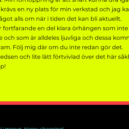
 krävs en ny plats för min verkstad och jag ka
got alls om när i tiden det kan bli aktuellt.
r fortfarande en del klara örhängen som inte 
 och som är alldeles ljuvliga och dessa komme
ram. Följ mig där om du inte redan gör det.
ledsen och lite lätt förtvivlad över det här så
pp!
gori i menyn. Happy shopping!