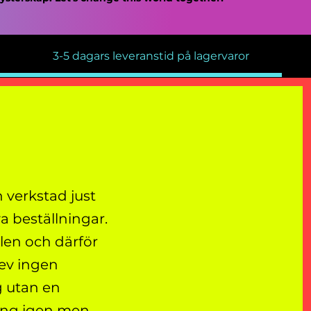
3-5 dagars leveranstid på lagervaror
 verkstad just
a beställningar.
elen och därför
lev ingen
g utan en
gång igen men