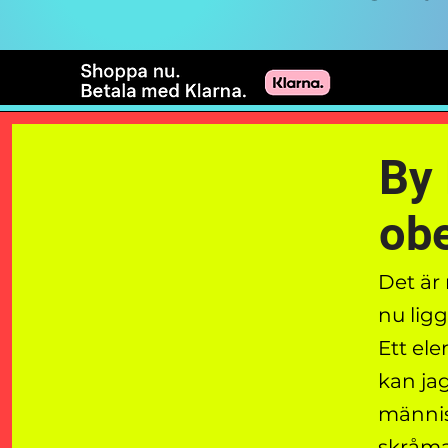
By 
obe
Det är
nu ligg
Ett ele
kan jag
männis
skråma