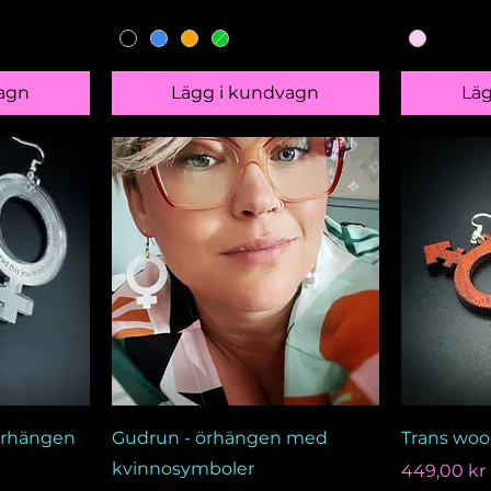
agn
Lägg i kundvagn
Lä
törhängen
Gudrun - örhängen med
Trans wo
kvinnosymboler
Pris
449,00 kr