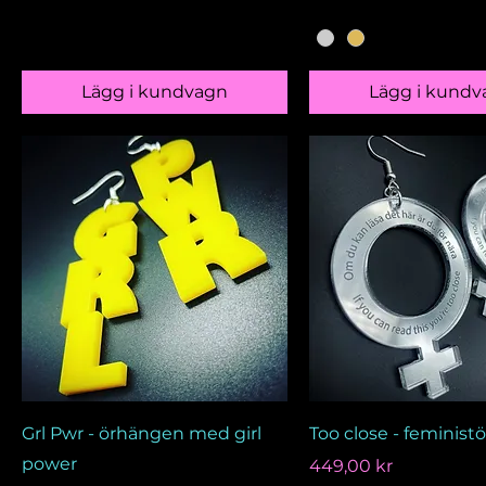
Lägg i kundvagn
Lägg i kundv
Grl Pwr - örhängen med girl
Too close - feminis
power
Pris
449,00 kr