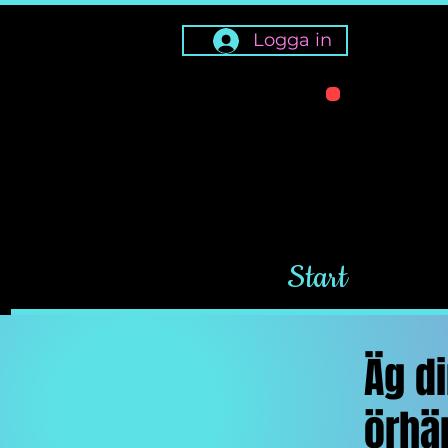
Logga in
OBS! By 
kan tas
Start
Äg d
örhän