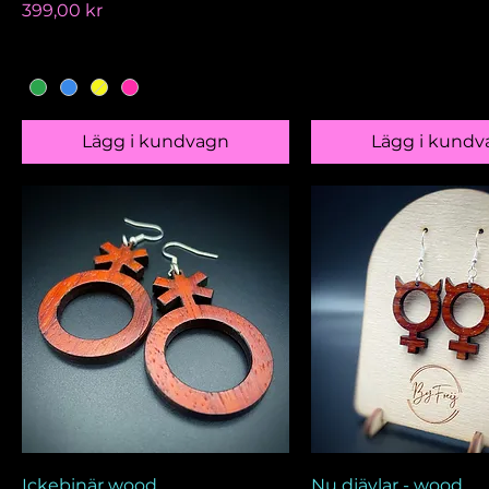
Pris
399,00 kr
Lägg i kundvagn
Lägg i kundv
Ickebinär wood
Nu djävlar - wood