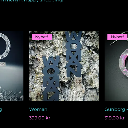
Nyhet!
Nyhet!
g
Woman
Gunborg 
Pris
Pris
399,00 kr
319,00 kr