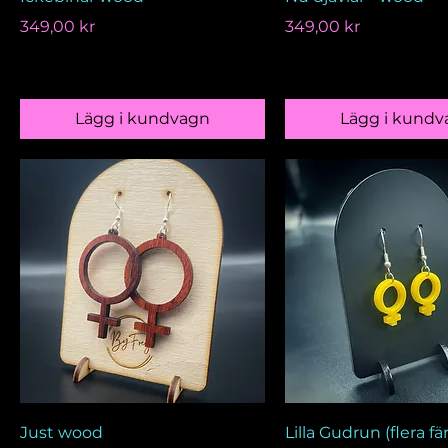
Pris
Pris
349,00 kr
349,00 kr
Lägg i kundvagn
Lägg i kundv
Just wood
Lilla Gudrun (flera fä