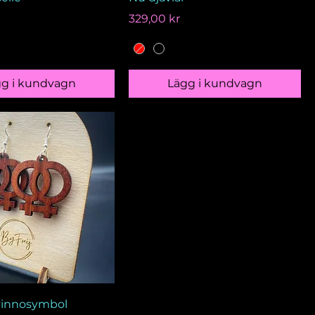
Pris
329,00 kr
gg i kundvagn
Lägg i kundvagn
vinnosymbol