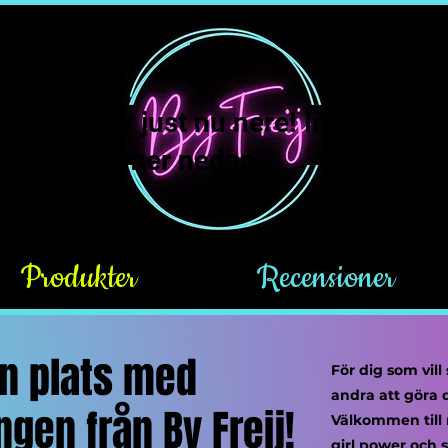
Freij ligger just nu nere! Inga nya b
 emot. Läs mer nedan
Produkter
Recensioner
in plats med
För dig som vill 
andra att göra
gen från By Freij!
Välkommen till
girl power och 