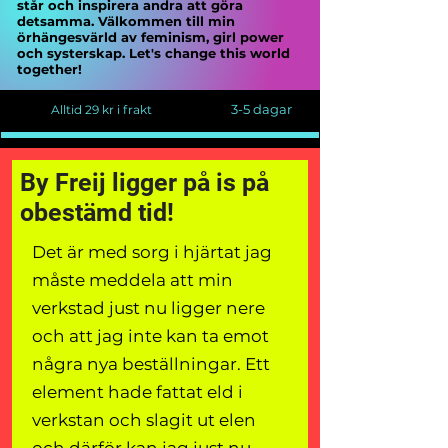
står och inspirera andra att göra
detsamma. Välkommen till min
örhängesvärld av feminism, girl power
och systerskap. Let's change this world
together!
3-5 dagar
Alltid 29 kr i frakt
By Freij ligger på is på
obestämd tid!
Det är med sorg i hjärtat jag
måste meddela att min
verkstad just nu ligger nere
och att jag inte kan ta emot
några nya beställningar. Ett
element hade fattat eld i
verkstan och slagit ut elen