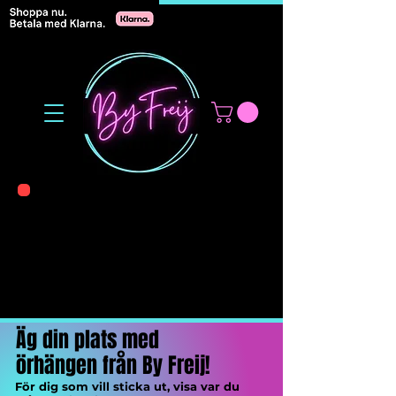
och
OBS! By Freij ligger just nu
nere! Inga nya
is
beställningar kan tas emot.
Läs mer nedan
Äg din plats med
örhängen från By Freij!
För dig som vill sticka ut, visa var du