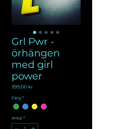
Grl Pwr -
örhängen
med girl
power
Pris
399,00 kr
Färg
*
Antal
*