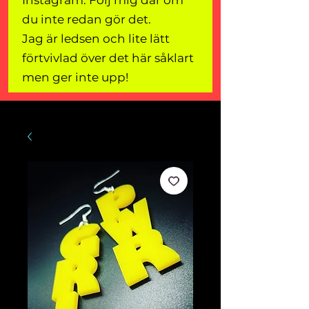
Instagram. Följ mig där om
du inte redan gör det.
Jag är ledsen och lite lätt
förtvivlad över det här såklart
men ger inte upp!